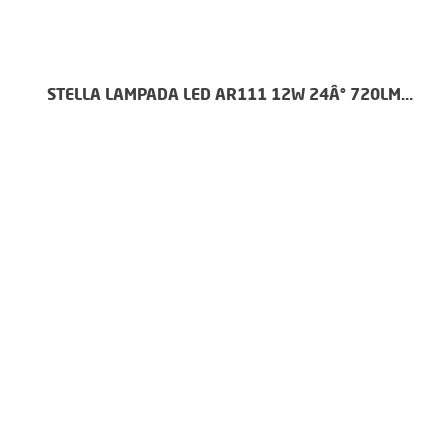
STELLA LAMPADA LED AR111 12W 24Â° 720LM
2700K - STH6444/27