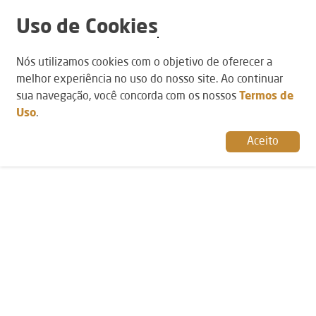
Uso de Cookies
NLINE PLAFON FIT LED 58,8W 3000K 127/220V
Nós utilizamos cookies com o objetivo de oferecer a
535X535X132MM PT - 701LED3PT
melhor experiência no uso do nosso site. Ao continuar
15647
sua navegação, você concorda com os nossos
Termos de
Uso
.
Aceito