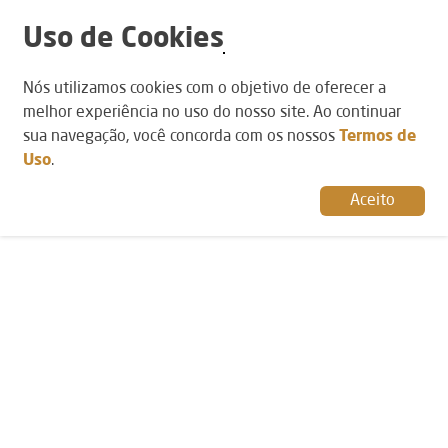
Uso de Cookies
NLINE CONJUNTO DRIVER COM ACET024 E TERMOTUBE -
Nós utilizamos cookies com o objetivo de oferecer a
242005 121116
melhor experiência no uso do nosso site. Ao continuar
15454
sua navegação, você concorda com os nossos
Termos de
Uso
.
Aceito